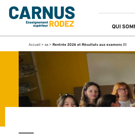
Aller
au
contenu
QUI SO
Accueil
>
aa
>
Rentrée 2026 et Résultats aux examens !!!