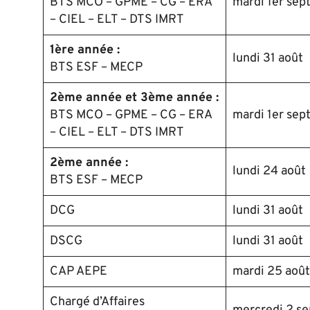
BTS MCO – GPME – CG – ERA
mardi 1er sep
– CIEL – ELT – DTS IMRT
1ère année :
lundi 31 août
BTS ESF – MECP
2ème année et 3ème année :
BTS MCO – GPME – CG – ERA
mardi 1er sep
– CIEL – ELT – DTS IMRT
2ème année :
lundi 24 août
BTS ESF – MECP
DCG
lundi 31 août
DSCG
lundi 31 août
CAP AEPE
mardi 25 août
Chargé d’Affaires