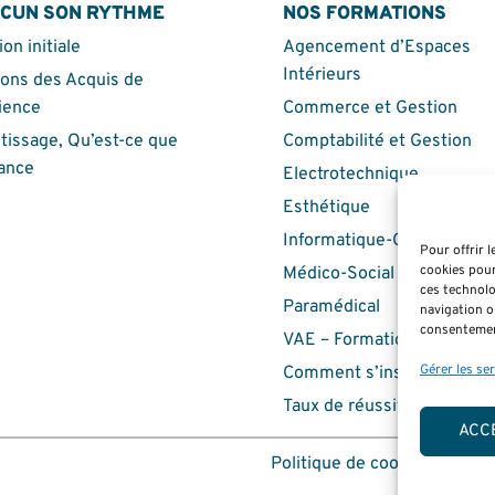
ACUN SON RYTHME
NOS FORMATIONS
on initiale
Agencement d’Espaces
Intérieurs
ions des Acquis de
ience
Commerce et Gestion
tissage, Qu’est-ce que
Comptabilité et Gestion
nance
Electrotechnique
Esthétique
Informatique-Cybersécuri
Pour offrir 
cookies pour
Médico-Social
ces technolo
Paramédical
navigation ou
consentement
VAE – Formation Continue
Gérer les se
Comment s’inscrire
Taux de réussite et inserti
ACC
Politique de cookies (UE)
P