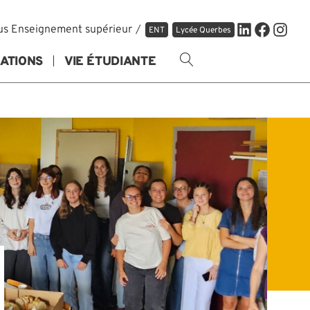
LinkedIn
Facebo
Inst
us Enseignement supérieur
ENT
Lycée Querbes
ATIONS
VIE ÉTUDIANTE
OUVRIR
LA
RECHERCHE