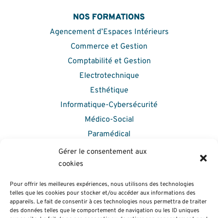
NOS FORMATIONS
Agencement d’Espaces Intérieurs
Commerce et Gestion
Comptabilité et Gestion
Electrotechnique
Esthétique
Informatique-Cybersécurité
Médico-Social
Paramédical
VAE – Formation Continue
Gérer le consentement aux
Comment s’inscrire
cookies
Taux de réussite et insertion
Pour offrir les meilleures expériences, nous utilisons des technologies
telles que les cookies pour stocker et/ou accéder aux informations des
VIE ÉTUDIANTE
appareils. Le fait de consentir à ces technologies nous permettra de traiter
des données telles que le comportement de navigation ou les ID uniques
Le Bureau Des Étudiants