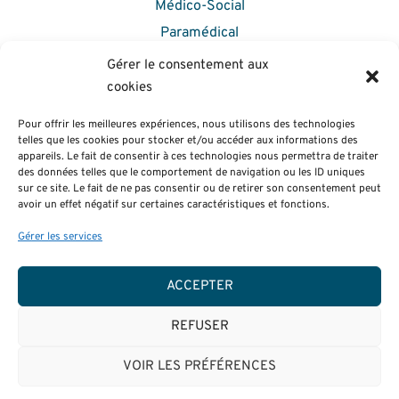
Médico-Social
Paramédical
VAE – Formation Continue
Gérer le consentement aux
Comment s’inscrire
cookies
Taux de réussite et insertion
Pour offrir les meilleures expériences, nous utilisons des technologies
telles que les cookies pour stocker et/ou accéder aux informations des
VIE ÉTUDIANTE
appareils. Le fait de consentir à ces technologies nous permettra de traiter
des données telles que le comportement de navigation ou les ID uniques
Le Bureau Des Étudiants
sur ce site. Le fait de ne pas consentir ou de retirer son consentement peut
avoir un effet négatif sur certaines caractéristiques et fonctions.
Le Centre de ressources
Les infos utiles
Gérer les services
Ouverture à l’international
ACCEPTER
Activités étudiantes
REFUSER
Politique de cookies (UE)
Politique de confidentialité
VOIR LES PRÉFÉRENCES
Crédits & Mentions légales