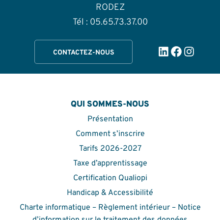
RODEZ
Tél : 05.65.73.37.00
LinkedIn
Facebook
Instag
CONTACTEZ-NOUS
QUI SOMMES-NOUS
Présentation
Comment s’inscrire
Tarifs 2026-2027
Taxe d’apprentissage
Certification Qualiopi
Handicap & Accessibilité
Charte informatique – Règlement intérieur – Notice
d’information sur le traitement des données