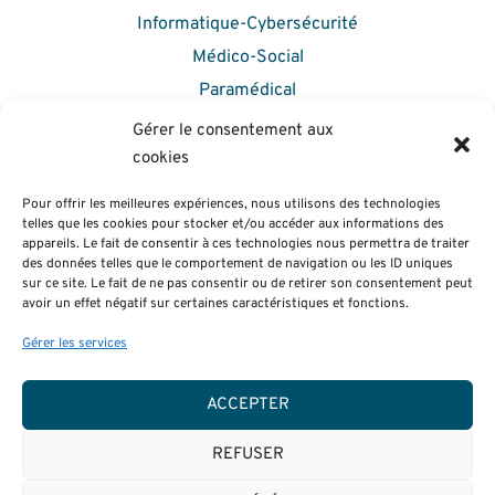
Informatique-Cybersécurité
Médico-Social
Paramédical
VAE – Formation Continue
Gérer le consentement aux
Comment s’inscrire
cookies
Taux de réussite et insertion
Pour offrir les meilleures expériences, nous utilisons des technologies
telles que les cookies pour stocker et/ou accéder aux informations des
VIE ÉTUDIANTE
appareils. Le fait de consentir à ces technologies nous permettra de traiter
des données telles que le comportement de navigation ou les ID uniques
Le Bureau Des Étudiants
sur ce site. Le fait de ne pas consentir ou de retirer son consentement peut
avoir un effet négatif sur certaines caractéristiques et fonctions.
Le Centre de ressources
Les infos utiles
Gérer les services
Ouverture à l’international
ACCEPTER
Activités étudiantes
REFUSER
Politique de cookies (UE)