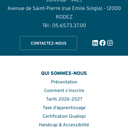
continue - VAE)
Avenue de Saint-Pierre (rue Emile Singla) - 12000
RODEZ
Tél : 05.65.73.37.00
LinkedIn
Facebook
Instag
CONTACTEZ-NOUS
QUI SOMMES-NOUS
Présentation
Comment s’inscrire
Tarifs 2026-2027
Taxe d’apprentissage
Certification Qualiopi
Handicap & Accessibilité